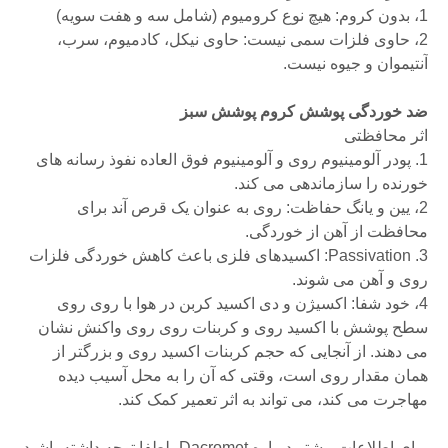
1، بدون کروم: هیچ نوع کرومیوم (شامل سه و هفت سویه)
2، حاوی فلزات سمی نیست: حاوی نیکل، کادمیوم، سرب،
آنتیموان و جیوه نیست.
ضد خوردگی پوشش کروم پوشش سبز
اثر محافظتی
1. پودر آلومینیوم روی و آلومینیوم فوق العاده نفوذ رسانه های
خورنده را سازماندهی می کند.
2، یین و یانگ حفاظت: روی به عنوان یک قرص آند برای
محافظت از آهن از خوردگی.
3. Passivation: اکسیدهای فلزی باعث کاهش خوردگی فلزات
روی و آهن می شوند.
4، خود شفا: اکسیژن و دی اکسید کربن در هوا با روی روی
سطح پوشش با اکسید روی و کربنات روی روی واکنش نشان
می دهند.
از آنجایی که حجم کربنات اکسید روی و بزرگتر از
همان مقدار روی است، وقتی که آن را به محل آسیب دیده
مهاجرت می کند، می تواند به اثر تعمیر کمک کند.
برای اطلاعات بیشتر درباره Dacromet، لطفا توجه داشته باشید