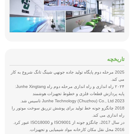
تاریخچه
2025 مرحله دوم پایگاه تولید جاده جونهي شينگ تانگ شروع به کار
می کند.
۲۰۲۴ راه اندازی و راه اندازی مرحله دوم راه Junhe Xingtang:
پایه پردازش قطعات فلزی و خطوط تجهیزات هوشمند
2023 Junhe Technology (Chuzhou) Co., Ltd تاسیس شد.
2018 چانگزو جونه خط تولید برای پوشش تزریق سوخت موتور را
راه اندازی می کند.
در سال 2017، چانگژو جونه از ISO9001 و ISO18000 عبور کرد.
2016 محل نقل مکان کارخانه مواد شیمیایی و تجهیزات.