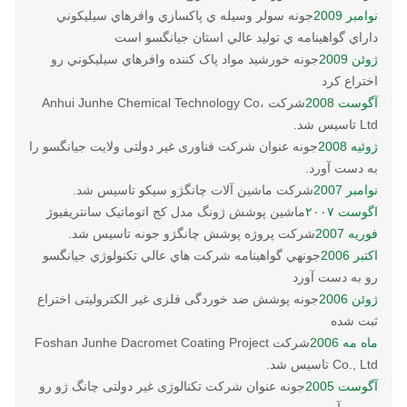
نوامبر 2009
جونه سولر وسيله ي پاکسازي وافرهاي سيليکوني
داراي گواهينامه ي توليد عالي استان جيانگسو است
ژوئن 2009
جونه خورشيد مواد پاک کننده وافرهاي سيليکوني رو
اختراع کرد
آگوست 2008
شرکت Anhui Junhe Chemical Technology Co،
Ltd تاسیس شد.
ژوئیه 2008
جونه عنوان شرکت فناوری غیر دولتی ولایت جیانگسو را
به دست آورد.
نوامبر 2007
شرکت ماشین آلات چانگژو سیکو تاسیس شد.
اگوست ۲۰۰۷
ماشین پوشش ژونگ مدل کج اتوماتیک سانتریفیوژ
فوریه 2007
شرکت پروژه پوشش چانگژو جونه تاسیس شد.
اکتبر 2006
جونهي گواهينامه شرکت هاي عالي تکنولوژي جيانگسو
رو به دست آورد
ژوئن 2006
جونه پوشش ضد خوردگی فلزی غیر الکترولیتی اختراع
ثبت شده
ماه مه 2006
شرکت Foshan Junhe Dacromet Coating Project
Co., Ltd تاسیس شد.
آگوست 2005
جونه عنوان شرکت تکنالوژی غیر دولتی چانگ ژو رو