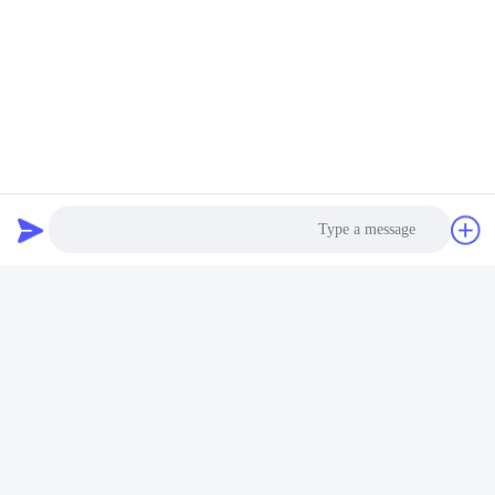
است، همچنین 10،000 متر مربع خوب پردازش سایت و
تجهیزات پردازش هوشمند ساخته شده است.
JunHe OEM،
ODM تولید سرویس پلت فرم شیمیایی از مواد شیمیایی
خوب و ماشینکاری دقیق ارائه می کنند.
Photo
Video Call
Audio Call