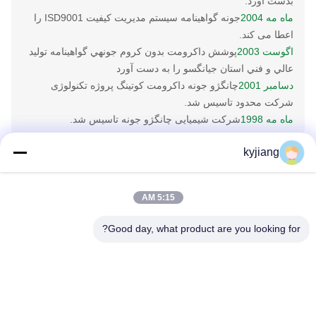
بدست آورد.
ماه مه 2004
جونه گواهینامه سیستم مدیریت کیفیت ISD9001 را
اعطا می کند.
اگوست 2003
پوشش داکرومت بدون کروم جونهي گواهينامه توليد
عالي و فني استان جيانگسو را به دست آورد
دسامبر 2001
چانگژو جونه داکرومت کوتینگ پروژه تکنولوژی
شرکت محدود تاسیس شد.
ماه مه 1998
شرکت شیمیایی چانگژو جونه تاسیس شد.
kyjiang
تیم ما
5:15 AM
تولید پلت فرم همکاری
Good day, what product are you looking for?
Changzhou JunHe شرکت فناوری سهام، با مسئولیت
محدود ثبت نام و تولید ملی در سطح استان صنعت شیمیایی
منطقه خوب مواد شیمیایی شیمیایی، رنگ و مواد شیمیایی
برای تصفیه آب.
در حدود 15 هزار متر مربع کلاس A و
کلاس C ساخت مغازه و انبار با مجوز کامل ساخته شده