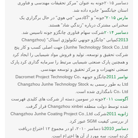
دسامبر ۲۰۱۵
جونه به عنوان "مرکز تحقیقات مهندسی و فناوری
استان جیانگسو" جایزه داده شد.
مارس ۲۰۱۵
"جونه" و "آکادمي "چي هوي" در حال برگزاري يک
سخنرانی مشترک درباره "زندگي شاد" هستند.
دسامبر ۲۰۱۴
شرکت سهام فناوری چانگژو جونه تاسیس شد.
2013
کمپانی "چانگژو جونهي تکنولوژي استاک" (Changzhou
Junhe Technology Stock Co.,Ltd) جهت اصلی کسب و کار پنج
شرکت تحقیق و توسعه، تولید و فروش مواد شیمیایی را ایجاد کرد
و همچنین پارک صنعتی شیمیایی مرتبط را سرمایه گذاری کرد.پارک
صنعتی تجهیزات و مرکز تحقیق و توسعه مهندسی.
نوامبر 2011
چانگژو جونهه Dacromet Project Technology Co،
Ltd به طور رسمی به Changzhou Junhe Technology Stock
Co، Ltd نامگذاری شده است.
آگوست ۲۰۱۱
جونه در سومین دسته از شرکت های کلیدی فهرست
شده توسط دولت منطقه Changzhou xinbei قرار گرفت.
ژانویه 2011
شرکت Changzhou Junhe Coating Project Co.,Ltd
از بررسی کیفیت SGM عبور کرد.
دسامبر 2010
تا دسامبر ۲۰۱۰، او در مجموع ۱۲ اختراع دریافت
کرده است، سه مورد از آن ها اختراع است.