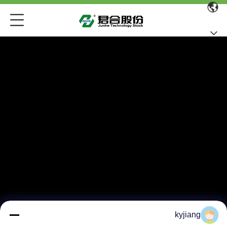
kyjiang