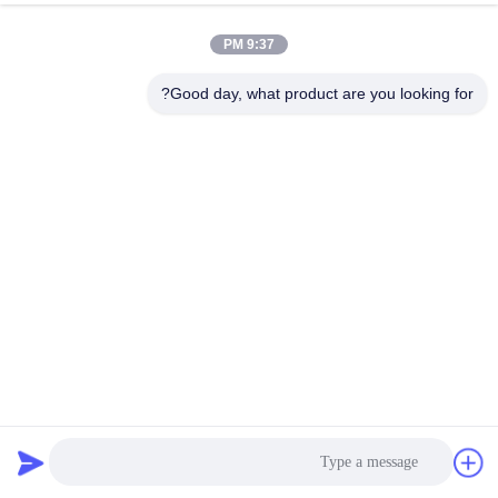
9:37 PM
Good day, what product are you looking for?
خط عملیاتی پوشش خط فلزکاری ساده نوع پوشش کوچک
ماشین سفید / خاکستری
خط پوشش فلز
2020-03-31
497 نظرات