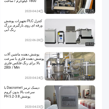
1800 کیلوگرم / ساعت
دستگاه پوشش ورقه روی
01:24
2020-04-24
کنترل PLC تجهیزات پوشش
ورقه ای روی بارگیری بزرگ
رنگ آبی
دستگاه پوشش ورقه روی
2022-06-28
00:53
پوشش دهنده ماشین آلات
پوشش دهنده فلزی با سرعت
بالا برای رنگ فلکس فلزی
280r / Min
دستگاه پوشش ورقه روی
09:08
2020-04-24
دیسک ترمز Dacromet با
سرعت بالا بدون کروم
پوشش 3.8-5.2 PH
پوشش Dacromet
2020-04-23