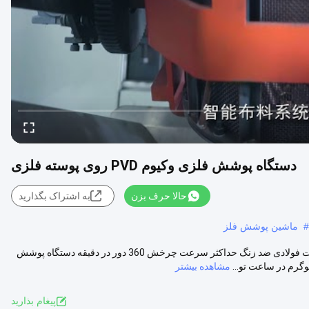
دستگاه پوشش فلزی وکیوم PVD روی پوسته فلزی
حالا حرف بزن
به اشتراک بگذارید
#
ماشین پوشش فلز
دستگاه پوشش خلاء PVD سخت افزار فلزی / دستگاه پوشش PVD محصولات فولادی ضد زنگ حداکثر سرعت چرخش 360 دور در دقیقه دستگاه پوشش
مشاهده بیشتر
پيغام بذاريد