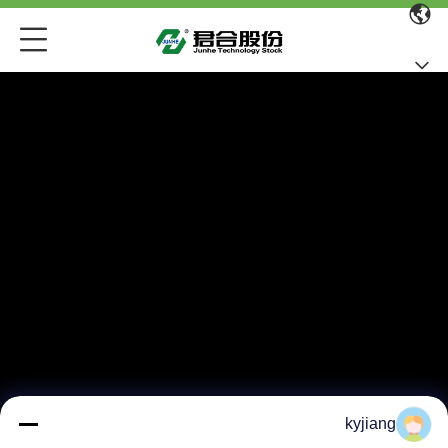
kyjiang