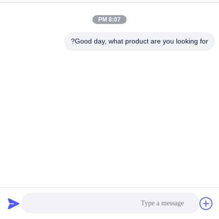
8:07 PM
Good day, what product are you looking for?
350 دور در دقیقه 3300 کیلوگرم در ساعت دستگاه پوشش
چرخش پوسته پوسته روی روی یکنواختی بالا
ماشین چرخش اسپری
2021-03-30
368 نظرات