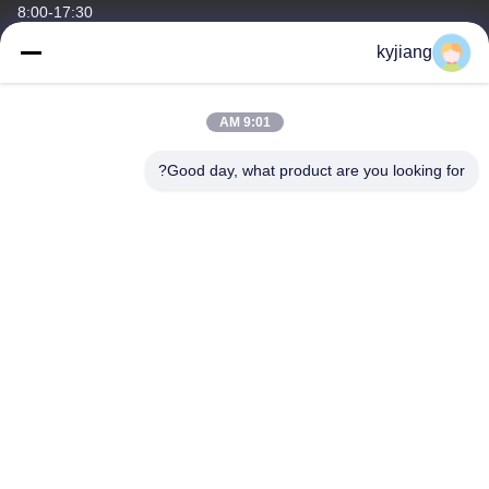
8:00-17:30
kyjiang
آدرس ما
آدرس شرکت
9:01 AM
شماره 12، جاده Xingtang West، منطقه Xinbei، شهر Changzhou،
استان Jiangsu
Good day, what product are you looking for?
آدرس کارخانه
شماره 12، جاده Xingtang West، منطقه Xinbei، شهر Changzhou،
استان Jiangsu
تلفن
86-133-8280-7820
چین کیفیت خوب پوسته پوسته شدن روی تامین کننده. حق چاپ ©
-2026 Changzhou Junhe Technology Stock Co.,Ltd. تمام حقوق