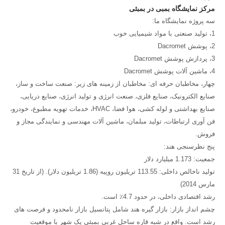
مرکز نمایشگاه بمبی در بمبئی
سه پروژه نمایشگاه ما:
1، تولید صنعتی با مواد شیمیایی خوب
2، پوشش Dacromet
3، پردازش پوشش Dacromet
4، ماشین آلات پوشش Dacromet
چهار، مخاطبان حرفه ای: مخاطبان از زمینه های زیر: صنعت ساخت و ساز،
صنایع الکترونیک، صنایع فلزی، صنعت انرژی و تولید انرژی، صنایع دریایی،
صنایع بهداشتی و لوله کشی، هوا فضا، HVAC، خدمات تهویه مطبوع، خودرو،
فن آوری ارتباطات، تولید مبلمان، ماشین آلات مهندسی و نمایندگی مجاز و
فروش.
پنج نظرسنجی هند:
جمعیت: 1.173 میلیارد دلار
تولید ناخالص داخلی: 113.55 تریلیون روپیه (1.86 تریلیون دلار).
(از تاریخ 31
مارس 2014)
رشد اقتصادی داخلی، در حدود 4.7٪ است.
چشم انداز بازار: بازار گیره هند شامل پتانسیل بازار نامحدود و فرصت های
رشد است.
واقع در شبه قاره ساحل غربی بمبئی یک شهر با موقعیت