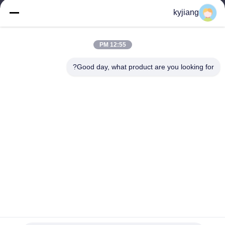
kyjiang
آدرس ما
آدرس شرکت
12:55 PM
شماره 12، جاده Xingtang West، منطقه Xinbei، شهر Changzhou،
استان Jiangsu
Good day, what product are you looking for?
آدرس کارخانه
شماره 12، جاده Xingtang West، منطقه Xinbei، شهر Changzhou،
استان Jiangsu
تلفن
86-133-8280-7820
چین کیفیت خوب پوسته پوسته شدن روی تامین کننده. حق چاپ ©
-2026 Changzhou Junhe Technology Stock Co.,Ltd. تمام حقوق
محفوظ است