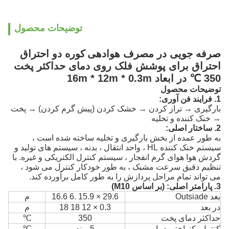
توضیحات محصول
صرفه جویی در مصرف هوادهی
کوره دو احتراق
احتراق برای پوشش فلک روی دمای حداکثر پخت
350 ℃ در ابعاد 16m * 12m * 0.3m
توضیحات محصول
1. فرایند فن آوری:
بارگیری → تراز کردن → خشک کردن (پیش گرم کردن) → پخت
→ خنک کننده و تخلیه
2. ساختار اصلی:
به طور عمده از بخش بارگیری و تخلیه ساخته شده است ،
سیستم خنک کننده HL ، واحد انتقال ، بدنه ، سیستم های تولید و
گردش
هوا هوای گرم انفجار
، سیستم کنترل الکتریکی و غیره.
با
تنظیم دقیق سرعت مشبک ، به طور خودکار کنترل می شود ،
می تواند تمام مراحل پردازش را به طور کامل برآورده کند.
3. پارامتر اصلی: (بر اساس M10)
بعد Outsiade
29.6 × 15.9 .6 16.6
م
در بعد
0.3 × 12 18 18
م
حداکثر دمای پخت
350
℃
کنترل یکنواختی دما
5 پوند
℃