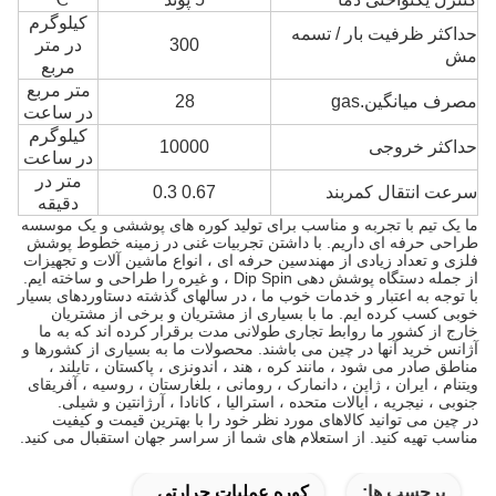
کیلوگرم
حداکثر ظرفیت بار / تسمه
300
در متر
مش
مربع
متر مربع
مصرف میانگین.gas
28
در ساعت
کیلوگرم
حداکثر خروجی
10000
در ساعت
متر در
سرعت انتقال کمربند
0.67 0.3
دقیقه
ما یک تیم با تجربه و مناسب برای تولید کوره های پوششی و یک موسسه
طراحی حرفه ای داریم. با داشتن تجربیات غنی در زمینه خطوط پوشش
فلزی و تعداد زیادی از مهندسین حرفه ای ، انواع ماشین آلات و تجهیزات
از جمله دستگاه پوشش دهی Dip Spin ، و غیره را طراحی و ساخته ایم.
با توجه به اعتبار و خدمات خوب ما ، در سالهای گذشته دستاوردهای بسیار
خوبی کسب کرده ایم. ما با بسیاری از مشتریان و برخی از مشتریان
خارج از کشور ما روابط تجاری طولانی مدت برقرار کرده اند که به ما
آژانس خرید آنها در چین می باشند. محصولات ما به بسیاری از کشورها و
مناطق صادر می شود ، مانند کره ، هند ، اندونزی ، پاکستان ، تایلند ،
ویتنام ، ایران ، ژاپن ، دانمارک ، رومانی ، بلغارستان ، روسیه ، آفریقای
جنوبی ، نیجریه ، ایالات متحده ، استرالیا ، کانادا ، آرژانتین و شیلی.
در چین می توانید کالاهای مورد نظر خود را با بهترین قیمت و کیفیت
مناسب تهیه کنید. از استعلام های شما از سراسر جهان استقبال می کنید.
برچسب ها:
کوره عملیات حرارتی