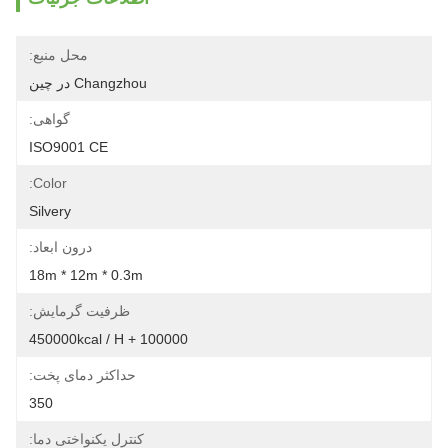
محل منبع:
Changzhou در چین
گواهی:
ISO9001 CE
Color:
Silvery
درون ابعاد:
18m * 12m * 0.3m
ظرفیت گرمایش:
100000 + 450000kcal / H
حداکثر دمای پخت:
350
کنترل یکنواختی دما: