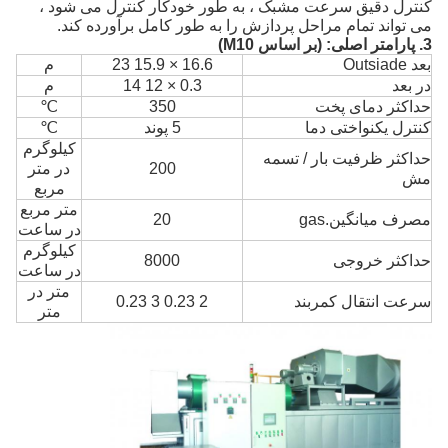
کنترل دقیق سرعت مشبک ، به طور خودکار کنترل می شود ،
می تواند تمام مراحل پردازش را به طور کامل برآورده کند.
3. پارامتر اصلی: (بر اساس M10)
بعد Outsiade
16.6 × 15.9 23
م
در بعد
0.3 × 12 14
م
حداکثر دمای پخت
350
℃
کنترل یکنواختی دما
5 پوند
℃
کیلوگرم
حداکثر ظرفیت بار / تسمه
200
در متر
مش
مربع
متر مربع
مصرف میانگین.gas
20
در ساعت
کیلوگرم
حداکثر خروجی
8000
در ساعت
متر
در
سرعت انتقال کمربند
2 0.23 3 0.23
متر