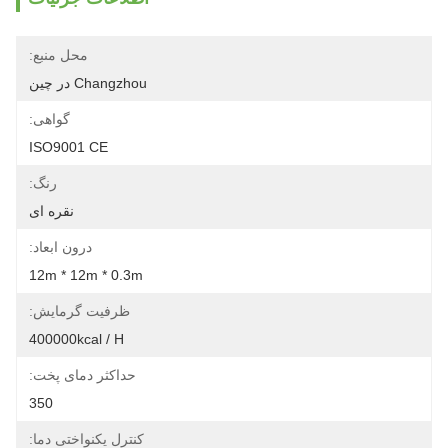
محل منبع:
Changzhou در چین
گواهی:
ISO9001 CE
رنگ:
نقره ای
درون ابعاد:
12m * 12m * 0.3m
ظرفیت گرمایش:
400000kcal / H
حداکثر دمای پخت:
350
کنترل یکنواختی دما: