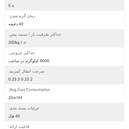
± 5
زمان گرم شدن:
40 دقیقه
حداکثر ظرفیت بار / تسمه مش:
200kg / ㎡
حداکثر خروجی:
8000 کیلوگرم در ساعت
سرعت انتقال کمربند:
2 0.23 3 0.23
Avg.gas Consumption:
20m³/h
جزئیات بسته بندی:
40 هک
قابلیت ارائه: