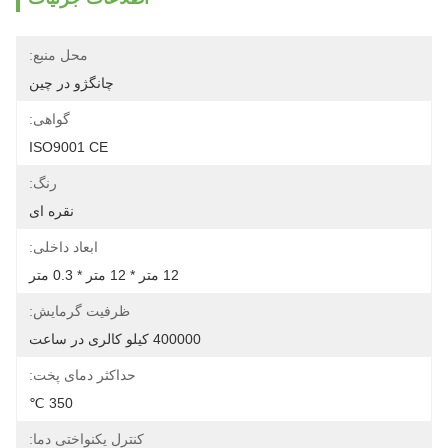
محل منبع:
چانگژو در چین
گواهی:
ISO9001 CE
رنگ:
نقره ای
ابعاد داخلی:
12 متر * 12 متر * 0.3 متر
ظرفیت گرمایش:
400000 کیلو کالری در ساعت
حداکثر دمای پخت:
350 ℃
کنترل یکنواختی دما: