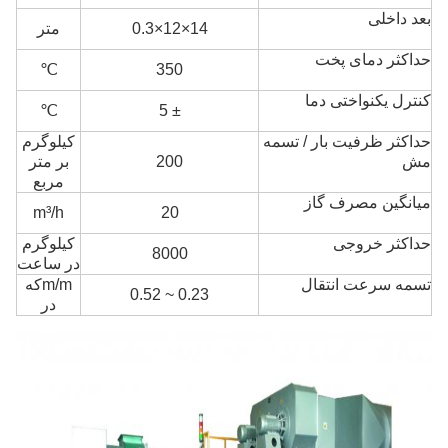
بعد داخلی
14×12×0.3
متر
حداکثر دمای پخت
℃
350
کنترل یکنواختی دما
℃
± 5
حداکثر ظرفیت بار / تسمه
کیلوگرم
مش
200
بر متر
مربع
میانگین مصرف گاز
m³/h
20
حداکثر خروجی
کیلوگرم
8000
در ساعت
تسمه سرعت انتقال
m/m
که
0.23 ~ 0.52
در