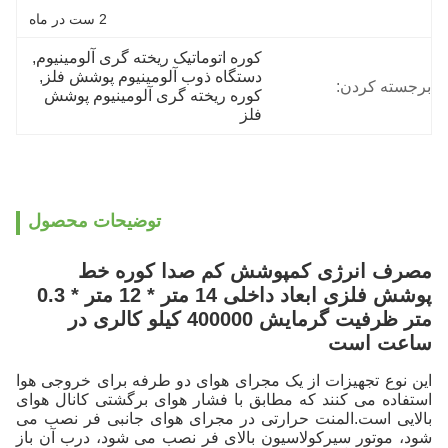
2 ست در ماه
کوره اتوماتیک ریخته گری آلومینیوم
, 
دستگاه ذوب آلومینیوم پوشش فلز
, 
برجسته کردن:
کوره ریخته گری آلومینیوم پوشش 
فلز
توضیحات محصول
مصرف انرژی کم
پوشش کم صدا کوره خط
پوشش فلزی ابعاد داخلی 14 متر * 12 متر * 0.3
متر ظرفیت گرمایش 400000 کیلو کالری در
ساعت است
این نوع تجهیزات از یک مجرای هوای دو طرفه برای خروجی هوا
استفاده می کنند که مطابق با فشار هوای برگشتی کانال هوای
بالایی است.المنت حرارتی در مجرای هوای جانبی فر نصب می
شود، موتور سیرکولاسیون بالای فر نصب می شود، درب آن باز