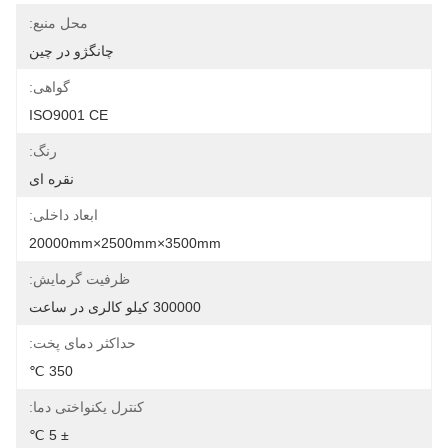
محل منبع:
چانگژو در چین
گواهی:
ISO9001 CE
رنگ:
نقره ای
ابعاد داخلی:
20000mm×2500mm×3500mm
ظرفیت گرمایش:
300000 کیلو کالری در ساعت
حداکثر دمای پخت:
350 ℃
کنترل یکنواختی دما:
± 5 ℃