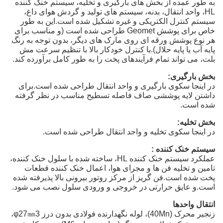
به طور عمده از بخش های بارگیری و تخلیه، سیستم خنک کننده
HL، واحد انتقال، بدنه، سیستم های تولید و گردش هوای داغ،
سیستم کنترل الکتریکی و غیره تشکیل شده است.این به طور
خاص برای پوشش Geomet طراحی شده است (و مناسب برای
هر نوع پوشش ورقه ای روی مارک های دیگر، بدون توجه به رنگ
پایه آب یا پایه حلال).با کنترل خودکار بالا با تنظیم سرعت مش
بلت، می تواند تمام فرآیندهای پخت را به طور کامل برآورده کند.
بخش بارگیری:
در اینجا سکوی بارگیری و واحد انتقال طراحی شده است.برای
داشتن لایه پوششی صاف فاصله تسطیح مناسب در نظر گرفته
شده است.
بخش تخلیه:
در اینجا سکوی تخلیه و واحد انتقال طراحی شده است.
سیستم خنک کننده :
عملکرد سیستم خنک کننده HL، ساخته شده با سلول خنک کننده،
تامین و تخلیه فن ها و مجرای هوا، اعمال خنک کننده قطعات
پخت شده است.فن گریز از مرکز روتور بیرونی بالا پذیرفته شده
است.و عایق حرارتی در خروجی و ورودی سلول نصب می شود.
انتقال واحدها
زنجیر محرک (40Mn)، لوله نگهدارنده فولادی بدون درز φ27㎜3،