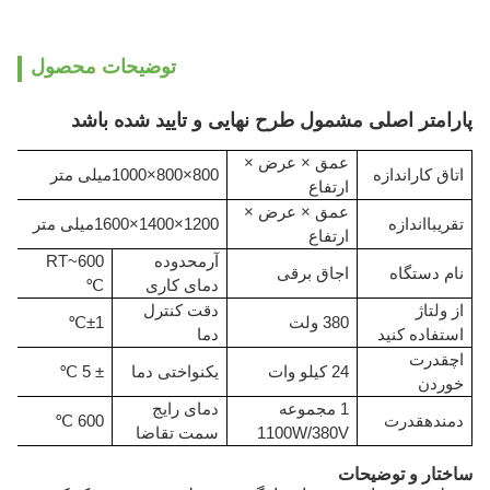
توضیحات محصول
پارامتر اصلی مشمول طرح نهایی و تایید شده باشد
عمق × عرض ×
اتاق کار
اندازه
800×800×1000
میلی متر
ارتفاع
عمق × عرض ×
تقریبااندازه
1200×1400×1600
میلی متر
ارتفاع
آر
محدوده
~600
RT
نام دستگاه
اجاق برقی
دمای کاری
℃
از ولتاژ
دقت کنترل
380 ولت
±1℃
استفاده کنید
دما
اچ
قدرت
24 کیلو وات
یکنواختی دما
± 5 ℃
خوردن
1 مجموعه
دمای رایج
دمنده
قدرت
600 ℃
1100W/380V
سمت تقاضا
ساختار و توضیحات