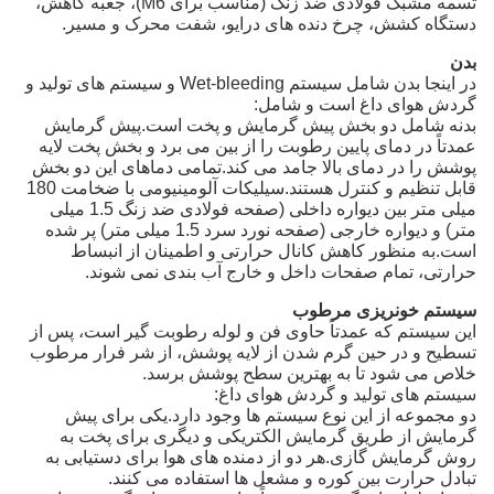
تسمه مشبک فولادی ضد زنگ (مناسب برای M6)، جعبه کاهش،
دستگاه کشش، چرخ دنده های درایو، شفت محرک و مسیر.
بدن
در اینجا بدن شامل سیستم Wet-bleeding و سیستم های تولید و
گردش هوای داغ است و شامل:
بدنه شامل دو بخش پیش گرمایش و پخت است.پیش گرمایش
عمدتاً در دمای پایین رطوبت را از بین می برد و بخش پخت لایه
پوشش را در دمای بالا جامد می کند.تمامی دماهای این دو بخش
قابل تنظیم و کنترل هستند.سیلیکات آلومینیومی با ضخامت 180
میلی متر بین دیواره داخلی (صفحه فولادی ضد زنگ 1.5 میلی
متر) و دیواره خارجی (صفحه نورد سرد 1.5 میلی متر) پر شده
است.به منظور کاهش کانال حرارتی و اطمینان از انبساط
حرارتی، تمام صفحات داخل و خارج آب بندی نمی شوند.
سیستم خونریزی مرطوب
این سیستم که عمدتاً حاوی فن و لوله رطوبت گیر است، پس از
تسطیح و در حین گرم شدن از لایه پوشش، از شر فرار مرطوب
خلاص می شود تا به بهترین سطح پوشش برسد.
سیستم های تولید و گردش هوای داغ:
دو مجموعه از این نوع سیستم ها وجود دارد.یکی برای پیش
گرمایش از طریق گرمایش الکتریکی و دیگری برای پخت به
روش گرمایش گازی.هر دو از دمنده های هوا برای دستیابی به
تبادل حرارت بین کوره و مشعل ها استفاده می کنند.