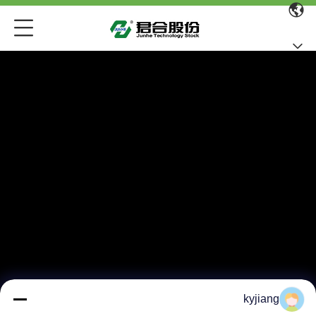
kyjiang