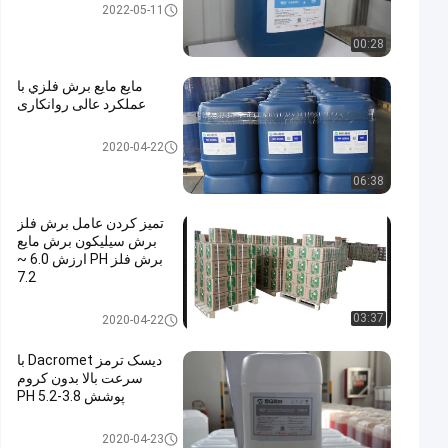
فلز برش سیالات
2022-05-11
00:28
مايع مايع برش فلزي با
عملکرد عالی روانکاری
فلز برش سیالات
2020-04-22
06:38
تمیز کردن عامل برش فلز
برش سیلیکون برش مایع
برش فلز PH ارزش 6.0 ~
7.2
فلز برش سیالات
03:37
2020-04-22
دیسک ترمز Dacromet با
سرعت بالا بدون کروم
پوشش 3.8-5.2 PH
پوشش Dacromet
2020-04-23