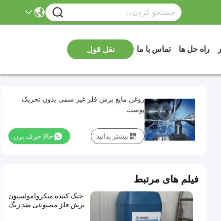
ر
راه حل ها
تماس با ما
نقل قول
روغن مایع برش فلز غیر سمی بدون تحریک
پوست
بیشتر بدانید
حالا حرف بزن
فیلم های مرتبط
خنک کننده میکروامولسیون
برش فلز مصنوعی ضد زنگ