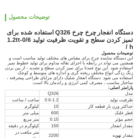
توضیحات محصول
دستگاه انفجار
چرخ چرخ Q326
استفاده شده برای
تمیز کردن سطح و تقویت ظرفیت تولید 0/6-1.2tt
/ h
توضیحات محصول
این دستگاه ساینده چرخ برای مقیاس های مختلف تولید مناسب است و
همچنین می تواند در رابطه با اجزای نقاله مداوم برای تولید خطوط تمیز
استفاده شود.
این نوع عمدتا برای تمیز کردن سطح و تشدید ، از بین بردن
زنگ زدگی انواع مختلف ریخته گری و اندازه های متوسط ​​و کوچک
استفاده می شود.
دستگاه انفجار شلیک دارای مزایای طراحی پیشرفته ،
ساختار مناسب ، مصرف کمی انرژی و راندمان بالا است.
پارامتر اصلی:
مدل
Q326
ظرفیت تولید
0.6-1.2
ساعت / ساعت
حداکثر وزن بار قطعه کار
10
کیلوگرم
قطر غلتک
600
میلی متر
حجم مؤثر
0.15
متر مربع
مقدار انفجار
150
کیلوگرم در دقیقه
متر مکعب در
مقدار تهویه
2200