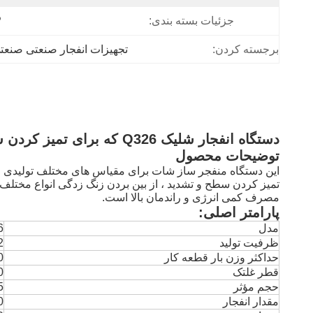
جزئیات بسته بندی:
P
برجسته کردن:
تجهیزات انفجار صنعتی صنعت
دستگاه انفجار شلیک Q326 که برای تمیز کردن سطح و تشدید ظرفیت تولید 0.06-1.2tt / h استفاده می شود
توضیحات محصول
این دستگاه منفجر ساز شات برای مقیاس های مختلف تولیدی من
تمیز کردن سطح و تشدید ، از بین بردن زنگ زدگی انواع مختلف 
مصرف کمی انرژی و راندمان بالا است.
پارامتر اصلی:
مدل
6
ظرفیت تولید
2
حداکثر وزن بار قطعه کار
0
قطر غلتک
0
حجم مؤثر
5
مقدار انفجار
0