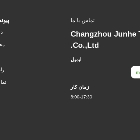
تماس با ما
پيون
در
Changzhou Junhe 
Co.,Ltd.
مح
ایمیل
را
m
تما
زمان کار
8:00-17:30