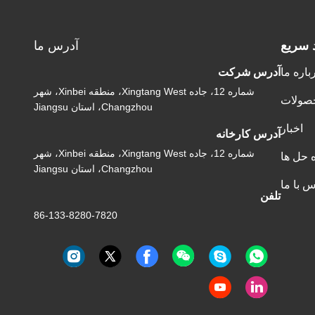
د سريع
آدرس ما
باره ما
آدرس شرکت
شماره 12، جاده Xingtang West، منطقه Xinbei، شهر
صولات
Changzhou، استان Jiangsu
اخبار
آدرس کارخانه
شماره 12، جاده Xingtang West، منطقه Xinbei، شهر
ه حل ها
Changzhou، استان Jiangsu
س با ما
تلفن
86-133-8280-7820