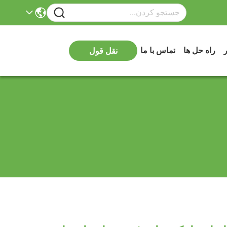
ر
راه حل ها
تماس با ما
نقل قول