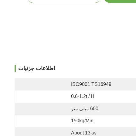
اطلاعات جزئیات
ISO9001 TS16949
0.6-1.2t / H
600 میلی متر
150kg/min
About 13kw