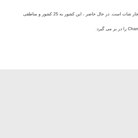
در سال 1998 تاسیس شد ، شرکت سهام شرکت فناوری Changzhou Junhe ، آموزشی ویبولیتین یک شرکت متخصص در توسعه و تولید دستگاه انفجار شات است. در حال حاضر ، این کشور به 25 کشور و مناطقی