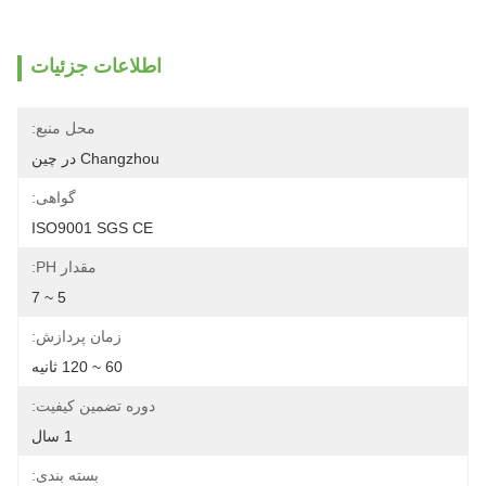
اطلاعات جزئیات
محل منبع:
Changzhou در چین
گواهی:
ISO9001 SGS CE
مقدار PH:
5 ~ 7
زمان پردازش:
60 ~ 120 ثانیه
دوره تضمین کیفیت:
1 سال
بسته بندی: