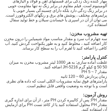
مهار کننده زنگ زدگی برای قسمتهای آهن و فولاد و آلیاژهای
آلومینیوم است. فیلم مقاوم در برابر زنگ نه تنها مقاومت خوبی
در برابر زنگ زدگی دارد بلکه دارای چسبندگی بسیار خوبی با
پرایمرهای مختلف ، پوشش های برق و رنگهای الکتروفورز است.
می توان از آن در اسپری یا خیساندن سیلان و خط تولید سفال
استفاده کرد.
تهیه مشروب مخزن:
سه چهارم آب سرد و مقدار مناسب مواد شیمیایی را درون مخزن
کار اضافه کنید ، مخلوط کنید و به طور یکنواخت گردش کنید. آب
کافی را اضافه کنید تا اهرم آب را به سطح کار برساند.
کنترل پارامتر:
غلظت آماده سازی: به هر 1000 لیتر مشروب مخزن به میزان
50 g 50 کیلو گرم JH-5216 اضافه کنید.
مقدار PH 5 ~ 7
زمان پردازش 60 ~ 120 ثانیه
پارامترهای فوق نمایه مشروبات الکلی است که داده های نظری
است و با توجه به وضعیت واقعی قابل تنظیم است.
روش آزمون:
مقدار PH: پس از کالیبره کردن PH متر ، از آن برای اندازه گیری
مقدار PH محلول استفاده کنید یا از کاغذ تست PH برای آزمایش
آن استفاده کنید.