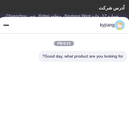
آدرس شرکت
شماره 12، جاده Xingtang West، منطقه Xinbei، شهر Changzhou،
استان Jiangsu
kyjiang
آدرس کارخانه
شماره 12، جاده Xingtang West، منطقه Xinbei، شهر Changzhou،
6:15 PM
استان Jiangsu
Good day, what product are you looking for?
تلفن
86-133-8280-7820
چین کیفیت خوب پوسته پوسته شدن روی تامین کننده. حق چاپ ©
-2026 Changzhou Junhe Technology Stock Co.,Ltd. تمام حقوق
محفوظ است
سیاست حفظ حریم خصوصی
|
نقشه سایت