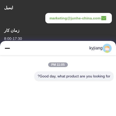
ایمیل
marketing@junhe-china.com
زمان کار
8:00-17:30
kyjiang
آدرس ما
آدرس شرکت
11:05 PM
شماره 12، جاده Xingtang West، منطقه Xinbei، شهر Changzhou،
استان Jiangsu
Good day, what product are you looking for?
آدرس کارخانه
شماره 12، جاده Xingtang West، منطقه Xinbei، شهر Changzhou،
استان Jiangsu
تلفن
86-133-8280-7820