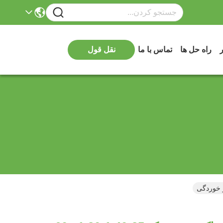
ر
راه حل ها
تماس با ما
نقل قول