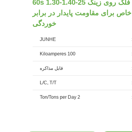
غلظت پوشش فلک روی زینک 25-60s 1.30-1.40
اص برای مقاومت پایدار در برابر
خوردگی
JUNHE
100 Kiloamperes
قابل مذاکره
L/C, T/T
2 Ton/Tons per Day