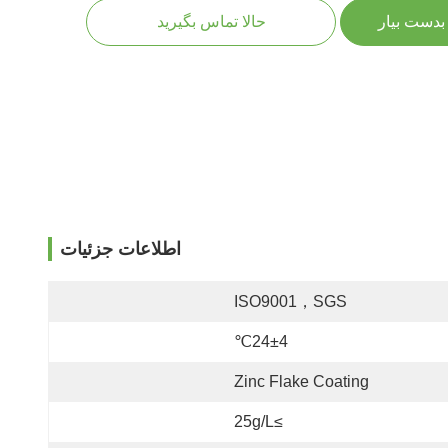
بدست بیار
حالا تماس بگیرید
اطلاعات جزئیات
ISO9001，SGS
24±4℃
Zinc Flake Coating
≥25g/L