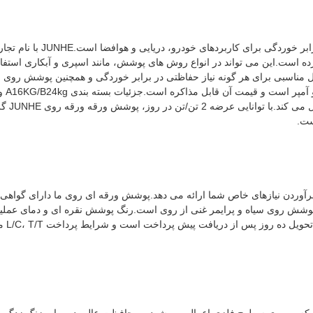
حداق
مطمئن ب