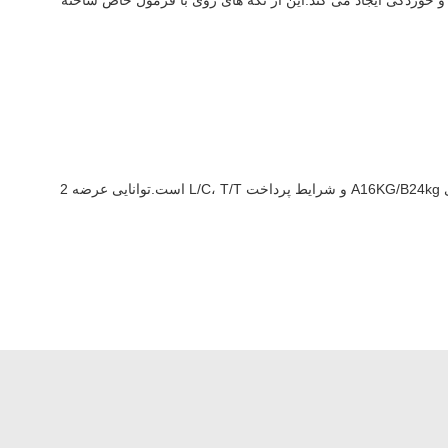
خوردگی ایجاد می کند.این از تکه های روی با فرمول خاص ساخته
A5: حداقل مقدار سفارش 100 کیلو آمپر است، قیمت قابل مذاکره است و زمان تحویل ده روز پس از دریافت پیش پرداخت است.جزئیات بسته بندی A16KG/B24kg و شرایط پرداخت L/C، T/T است.توانایی عرضه 2