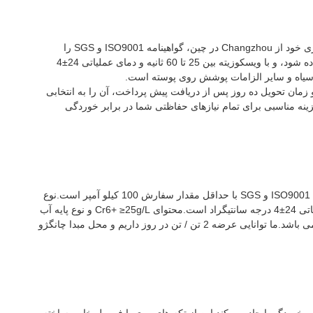
پوشش ورقه‌ای روی JUNHE گزینه‌ای ایده‌آل برای ایجاد حفاظت در برابر خوردگی برای کاربردهای خودرو، دریایی و هوافضا است.JUNHE با نام تجاری خود از Changzhou در چین، گواهینامه ISO9001 و SGS را
گذرانده است، و آن را به منبع قابل اعتماد پوشش روی پوسته تبدیل کرده است.این می تواند در انواع روش های پوشش، مانند اسپری و آبکاری استفاده شود، و با ویسکوزیته بین 25 تا 60 ثانیه و دمای عملیاتی 24±4
ل مقدار سفارش برای پوشش ورقه ورقه روی JUNHE 100 کیلو آمپر است و قیمت آن قابل مذاکره است.جزئیات بسته بندی A16KG/B24kg و زمان تحویل ده روز پس از دریافت پیش پرداخت، آن را به انتخابی
رای مشتریانی که نیاز به حفاظت در برابر خوردگی دارند تبدیل می کند.با توانایی عرضه 2 تن/تن در روز، پوشش ورقه ورقه روی JUNHE گزینه مناسبی برای تمام نیازهای حفاظتی شما در برابر خوردگی
JUNHE خدمات حرفه ای پوشش پوسته روی سفارشی شده را برای برآوردن نیازهای خاص شما ارائه می دهد.پوشش ورقه ای روی ما دارای گواهی ISO9001 و SGS با حداقل مقدار سفارش 100 کیلو آمپر است.نوع
پوشش ما شامل روکش مکانیکی روی، روکش فلزی آلومینیوم روی، پوشش روی سیاه و پرایمر غنی از روی است.رنگ پوشش نقره ای و دمای عملیاتی 24±4 درجه سانتیگراد است.محتوای Cr6+ ≥25g/L و نوع پایه آب
است.قیمت قابل مذاکره و بسته بندی A16KG/B24kg می باشد.زمان تحویل ده روز پس از دریافت پیش پرداخت است و شرایط پرداخت L/C، T/T می باشد.ما توانایی عرضه 2 تن / تن در روز داریم و محل مبدا چانگژو