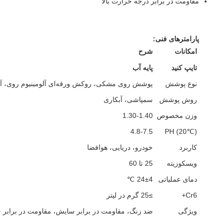
مقاومت در برابر درجه حرارت بالا
پارامترهای فنی:
امکانات
شرح
تایپ کنید
پایه آب
نوع پوشش
پوشش روی مشکی، روکش ورقه‌ای آلومینیوم روی، آب
روش پوشش
سمپاشی، آبکاری
وزن مخصوص
1.30-1.40
4.8-7.5
PH (20℃)
کاربرد
خودرو، دریایی، هوافضا
ویسکوزیته
25 تا 60
دمای عملیاتی
24±4 ℃
Cr6+
≥25 گرم در لیتر
ویژگی
ضد زنگ، مقاومت در برابر سایش، مقاومت در برابر خ