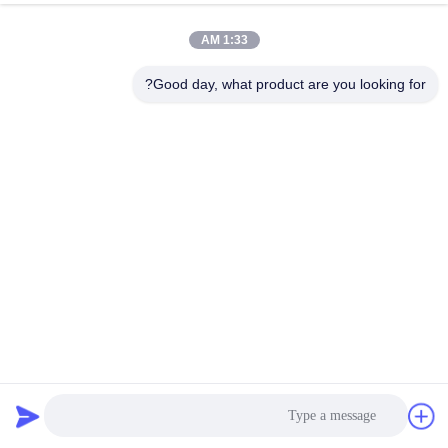
1:33 AM
Good day, what product are you looking for?
غلیظ فلزی برش فلوراید بازدارنده زنگ آب برداشت عالی
روانکاری
فلز برش سیالات
2020-04-22
131 نظرات