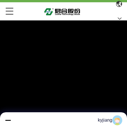
kyjiang