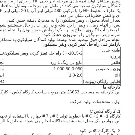
سپس مشاغل تولید نیمه هادی مرحله آخر یعنی HF را برای از بین بردن دی اکسید سیلیکون از سطح ویفر سیلیکون اجرا می کنند.
کنندگان سیلیکون توصیه می کنند در طول این مرحله ، وسایل محافظ
یک ظرف مخلوط HF را با ترکیب 480 میلی لیتر آب با 20 میلی لیتر HF ایجاد کنید.
ای واکنش خطرناکی نشان می دهد.
بعد از ایجاد محلول ، ویفر سیلیکون را به مدت 2 دقیقه خیس کنید.
پس از اتمام زمان ، ویفر را برداشته و در زیر آب در حال شستشو بشوی
با ریختن آب DI روی سطح ویفر ، یک آزمایش خیس بودن را انجام دهید.
ضربه ویفر سیلیکون را با نیتروژن خشک کنید.
انجام مراحل فوق توصیه شده توسط تولید کنندگان سیلیکون به مشاغل م
پارامتر فنی راه حل تمیز کردن ویفر سیلیکون
طبقه بندی
JH-1015-2
راه حل تمیز کردن ویفر سیلیکون
تس
پروژه
ظاهر
مایع بی رنگ تا زرد
تج
وزن مخصوص
0.050 50 1.000
مت
pH
1.0-2.0
ابزا
قلیایی رایگان (پیونت)
-
FC
کارخانه ما
این کارخانه به مساحت 26653 متر مربع ، ساخت کارگاه کلاس ، کارگاه کلاس C ، انبار کلاس C ، انبار و سایر امکانات کمکی را دربرمی گیرد.
اول ، مشخصات تولید شرکت
1. کارگاه کلاس C
کارگاه C ، 2 # ، 1 # با خطوط تولید 3 # ، 7 # چهار ، با استفاده از تجهیزات تولید بسته از جمله تولید اتوماسیون خط 1 ، 2 # ، 3 # و تنظیم دو خط پر کننده اتوماتیک کاملاً اتوماتیک ، مشخصات پر کننده از 1L ~ 25L قوطی.
این مواد در یک محل بسته شده جداگانه انجام می شوند.
مطابق با الزامات تنوع محصو
2- یک کارگاه کلاس کنید