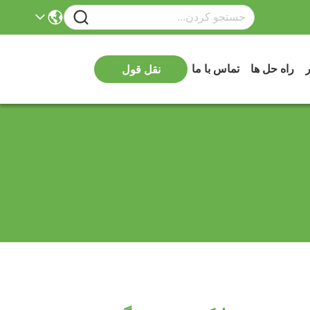
ر
راه حل ها
تماس با ما
نقل قول