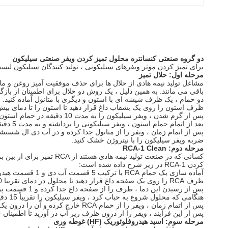
دو گروه صنعتی کنسانتره محلول تمیز کردن ویفر صنعتی سیلیکون
برای تمیز کردن موثر ویفرهای سیلیکونی ، تولید کنندگان سیلیکون لیس
مرحله اول: حلال تمیز
مشاغل تولید نیمه هادی از حلال ها برای حذف موفقیت آمیز روغن و ما
باقی می مانند.
به همین دلیل ، یک روش دو حلال برای اطمینان از باز
دو حمام ، یک ظرف شیشه ای با استون و دیگری با متانول آماده کنید.
ظرف استون را روی یک بشقاب داغ قرار دهید تا استون را تا دمای بیش از 55 درجه سانتیگراد گرم 
پس از گرم شدن ، ویفر سیلیکون را به مدت 10 دقیقه در حمام استون خیس کنید.
بعد از اتمام حمام استون ، ویفر سیلیکونی را برداشته و به مدت 5 دقیقه درون ظرف متانول قرار دهید.
پس از اتمام زمان ، ویفر را از متانول جدا کرده و در آب دی ال شستشو
ضربه ویفر سیلیکون را با نیتروژن خشک کنید.
مرحله دوم: RCA-1 Clean
کسانی که در صنعت تولید نیمه هادی هستند از RCA تمیز برای از بین بردن مانده های آلی استفاده می کنند.
کردن RCA-1 در زیر شرح داده شده است:
آماده سازی یک حمام RCA با ترکیب 5 قسمت آب دی و 1 قسمت هیدروکسید آمونیوم (27٪).
ظرف RCA را روی یک صفحه داغ قرار دهید تا محلول در دمای تقریبا 70 درجه سانتیگراد گرم شود.
پس از رسیدن این دما ، ظرف را از صفحه داغ جدا کرده و 1 قسمت پراکسید هیدروژن (30٪) اضافه کنید.
هنگامی که محلول شروع به حباب کرد ، ویفر سیلیکون را تقریباً 15 دقیقه خیس کنید.
پس از اتمام زمان ، ویفر را از حمام RCA خارج کرده و آن را درون یک ظرف با آب دی ان قرار دهید ، چندین بار آب را تغییر دهید تا محلول کاملا آبکشی شود.
پس از این فرآیند ، ویفر را از درون ظرف زیر آب در آورید تا اطمینان
مرحله سوم: اسید هیدروفلوئوریک (HF) غوطه وری