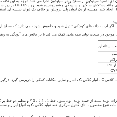
تی مانند دستکش سنگین و ساییدگی چشم پوشیده شود.
روند HF Dip در زیر شرح داده شده است:
ید.
اگر آب به دانه های کوچکی تبدیل شود و خاموش شود ، می دانید که سطح آن 
وجود در صنعت تولید نیمه هادی کمک می کند تا بر چالش های آلودگی به ویفره
ت استاندارد
سم
راکم
ر PH
CY
درگیر بیش از 00
ل ، اتاق کنترل مرکزی خط تولید کلاس C به انواع ابزار و سنسور مجهز شده است تا تعدد سیستم های کنترل را تشکیل دهد.