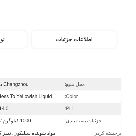
اطلاعات جزئیات
تو
محل منبع:
Changzhou در چین
less To Yellowish Liquid
Color:
14.0
PH:
جزئیات بسته بندی:
1000 کیلوگرم / بشکه
برجسته کردن:
مواد شوینده سیلیکون
, 
تمیز 