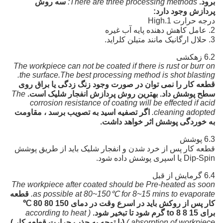
برود.
There are three processing methods:
سه روش
پردازش وجود دارد:
درجه حرارت 1.High
2. عامل کاهش دهنده پایه آب غیره
3. حلال ارگانیک مانند متیلن کلراید.
6.2 زهکشی
The workpiece can not be coated if there is rust or burr on
the surface.The best processing method is shot blasting.
قطعه کار را نمی توان در صورت وجود زنگ زدگی یا براق روی
سطح پوشش داد. بهترین روش پردازش انفجار شلیک است.
The
corrosion resistance of coating will be effected if acid
cleaning adopted.
اگر تصفیه اسید به تصویب برسد ، مقاومت
به خوردگی پوشش اثر خواهد داشت.
6.3 پوشش
قطعه کار پس از خرد شدن و انفجار شلیک باید از طریق پوشش
Dip-Spin یا اسپری پوشش داده شود.
6.4 گرمایش از قبل
The workpiece after coated should be Pre-heated as soon
as possible at 80~150℃ for 8~15 mins to evaporate.
قطعه
کار پس از روکش باید در اسرع وقت در دمای 150 80 80 ℃
برای 15 8 8 to گرم شود تا تبخیر شود.
( according to heat
absorption of workpiece.)
(با توجه به جذب حرارت قطعه کار.)