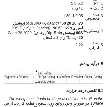
3.8-5.2
PH
1
25g / L
Cr6 +
2
وزن
0.05 1. 1.30
3
مخصوص
20~60s(Spray Coating) ;
60 20 20 (پوشش
اسپری)؛
60~90S(Dip-Spin Coating) .
90 60
4
ویسکوزیته
60S (پوشش Dip-Spin پوشش).
20℃ Zahn 2#
20 ℃ زان 2 # فنجان
cup
دمای
22 2
5
کارکرد
5. فرآیند پوشش
6.1 کاهش درجه حرارت
The workpiece should be degreased if there is oil on the
surface.
در صورت وجود روغن روی سطح ، قطعه کار باید از بین