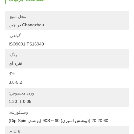
محل منبع:
Changzhou در چین
گواهی:
ISO9001 TS16949
رنگ:
نقره اي
PH:
3.8-5.2
وزن مخصوص:
0.05 1. 1.30
ویسکوزیته:
60 20 20 ((پوشش اسپری) 60 ~ 90S (پوشش Dip-Spin)
Cr6 +: