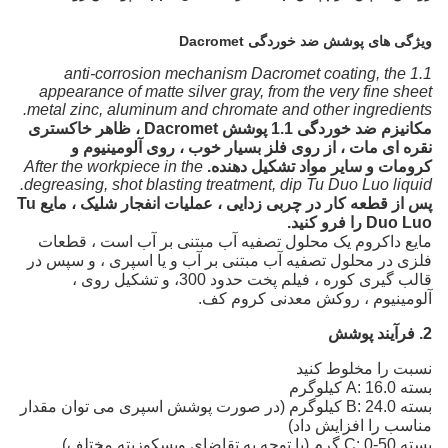
ویژگی های پوشش ضد خوردگی Dacromet
1.1 anti-corrosion mechanism Dacromet coating, the
appearance of matte silver gray, from the very fine sheet
metal zinc, aluminum and chromate and other ingredients.
مکانیزم ضد خوردگی 1.1 پوشش Dacromet ، ظاهر خاکستری
نقره ای مات ، از روی فلز بسیار خوب ، روی آلومینیوم و
کرومات و سایر مواد تشکیل دهنده.
After the workpiece in the
degreasing, shot blasting treatment, dip Tu Duo Luo liquid.
پس از قطعه کار در چربی زدایی ، عملیات انفجار شلیک ، مایع Tu
Duo Luo را فرو کنید.
مایع داکروم یک محلول تصفیه آب مبتنی بر آب است ، قطعات
فلزی در محلول تصفیه آب مبتنی بر آب و یا اسپری ، و سپس در
قالب گیری کوره ، فیلم پخت حدود 300، و تشکیل روی ،
آلومینیوم ، روکش معدنی کروم کف.
2. فرآیند پوشش
نسبت را مخلوط کنید
بسته A: 16.0 کیلوگرم
بسته B: 24.0 کیلوگرم (در صورت پوشش اسپری می توان مقدار
مناسب را افزایش داد)
بسته C: 0-50 گرم (با توجه به تقاضای ویسکوزیته مختلف)