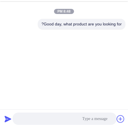
8:48 PM
Good day, what product are you looking for?
ISO9001 خط پوشش فلزی قابل انعطاف برای دیسک ترمز
خودرو
خط پوشش فلز
2022-05-11
2646 نظرات