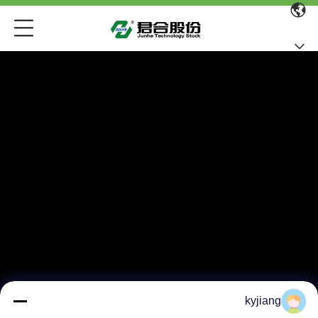
kyjiang