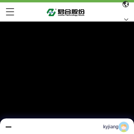
kyjiang