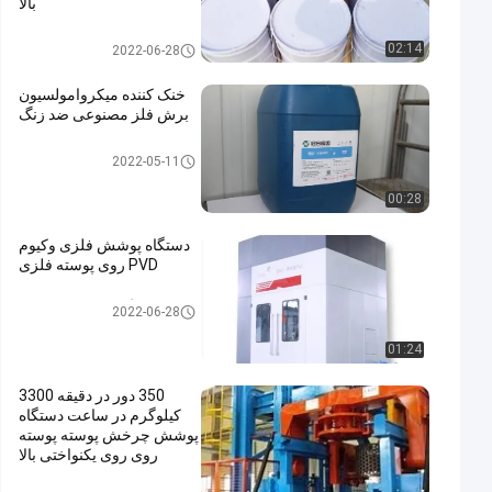
بالا
پوشش Dacromet
02:14
2022-06-28
خنک کننده میکروامولسیون
برش فلز مصنوعی ضد زنگ
فلز برش سیالات
2022-05-11
00:28
دستگاه پوشش فلزی وکیوم
PVD روی پوسته فلزی
دستگاه پوشش ورقه روی
2022-06-28
01:24
350 دور در دقیقه 3300
کیلوگرم در ساعت دستگاه
پوشش چرخش پوسته پوسته
روی روی یکنواختی بالا