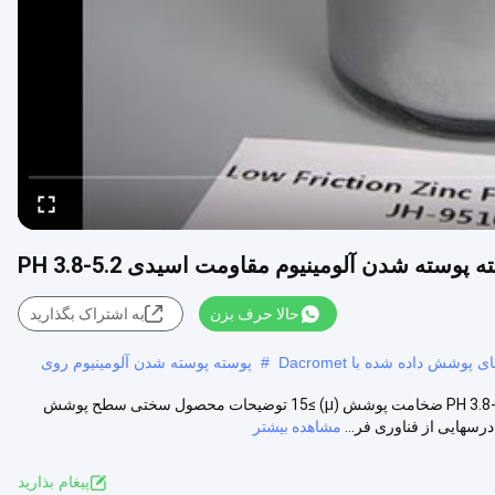
سته شدن آلومینیوم مقاومت اسیدی PH 3.8-5.2
حالا حرف بزن
به اشتراک بگذارید
شش داده شده با Dacromet
#
پوسته پوسته شدن آلومینیوم روی
پوشش سطح پوشش نقره ای بالای سطح dacromet ، پوشش ضخامت PH 3.8-5.2 ضخامت پوشش (μ) ≥15 توضیحات محصول سختی سطح پوشش
رسهایی از فناوری فر...
مشاهده بیشتر
پيغام بذاريد