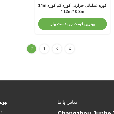
کوره عملیاتی حرارتی کوره کم کوره 14m
* 12m * 0.3m
بهترین قیمت رو بدست بیار
2
1
تماس با ما
پيون
در
Changzhou Junhe 