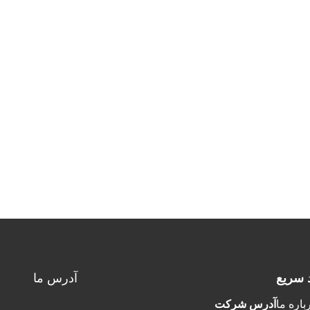
د سريع
آدرس ما
باره ما
آدرس شرکت