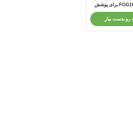
هوای مصرف FGG1612 برای پوشش
وی روی
 رو بدست بیار