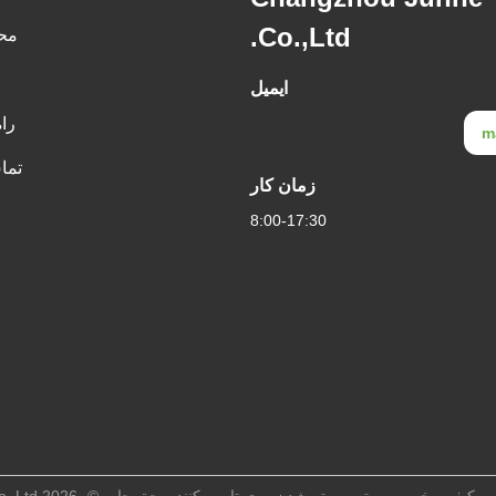
Co.,Ltd.
مح
ایمیل
را
m
تما
زمان کار
8:00-17:30