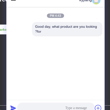
4:43 PM
Good day, what product are you looking 
arketing@junhe-china.com
for?