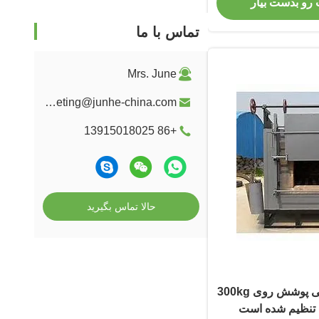
 رو بدست بیار
تماس با ما
Mrs. June
marketing@junhe-china.com
+86 13915018025
حالا تماس بگیرید
کوره عملیات حرارتی پوشش روی 300kg